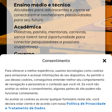
Ensino médio e técnico
Atividades para adolescentes e jovens se
conectarem e conhecerem possibilidades
para seu futuro.
Acadêmica
Palestras, painéis, mentorias, carreiras,
sanca talent land (oportunidade para
conectar pesquisadores a possíveis
investidores).
Governo
Atividades sobre soluções e tecnologias para
Consentimento
aplicar na gestão pública.
Para oferecer a melhor experiência, usamos tecnologias como cookies
para armazenar e acessar informações do seu dispositivo. Ao permitir o
uso desses cookies, conseguimos entender melhor seu comportamento
de navegação e personalizar o conteúdo que você vê. Se você não
aceitar ou retirar o consentimento, algumas partes do site podem não
funcionar corretamente.
Ao aceitar os cookies ou enviar qualquer formulário neste site, você
declara estar ciente e de acordo com nossa
Política de Privacidade
Realização:
e Tratamento de Dados
.