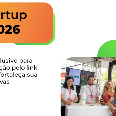
usivo para
ção pelo link
fortaleça sua
ovas