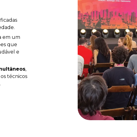
ficadas
iedade.
rma em um
ções que
udável e
imultâneos
,
os técnicos
.