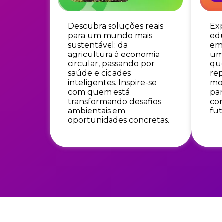
Descubra soluções reais
Exp
para um mundo mais
ed
sustentável: da
em
agricultura à economia
um
circular, passando por
qu
saúde e cidades
rep
inteligentes. Inspire-se
mo
com quem está
par
transformando desafios
con
ambientais em
fut
oportunidades concretas.