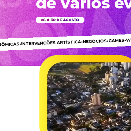
de vários e
•
WORKSHOPS
•
GAMES
•
NEGÓCIOS
•
TERVENÇÕES ARTÍSTICA