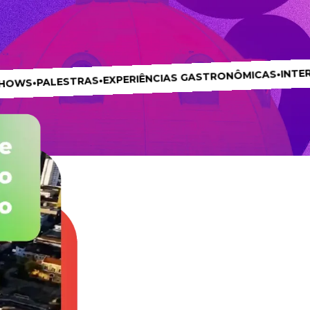
INTERVENÇÕES A
•
EXPERIÊNCIAS GASTRONÔMICAS
•
STRAS