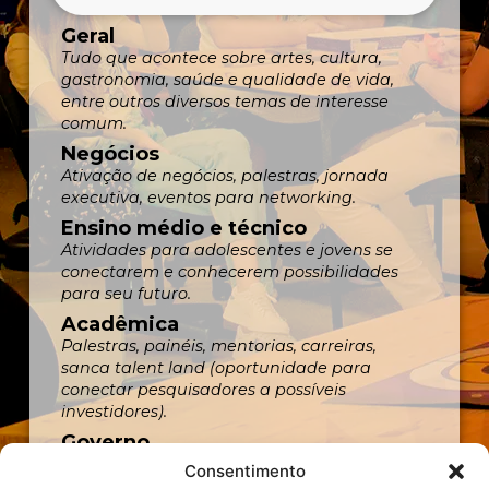
Geral
Tudo que acontece sobre artes, cultura,
gastronomia, saúde e qualidade de vida,
entre outros diversos temas de interesse
comum.
Negócios
Ativação de negócios, palestras, jornada
executiva, eventos para networking.
Ensino médio e técnico
Atividades para adolescentes e jovens se
conectarem e conhecerem possibilidades
para seu futuro.
Acadêmica
Palestras, painéis, mentorias, carreiras,
sanca talent land (oportunidade para
conectar pesquisadores a possíveis
investidores).
Governo
Atividades sobre soluções e tecnologias para
Consentimento
aplicar na gestão pública.