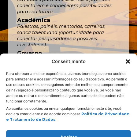
conectarem e conhecerem possibilidades
para seu futuro.
Acadêmica
Palestras, painéis, mentorias, carreiras,
sanca talent land (oportunidade para
conectar pesquisadores a possíveis
investidores).
Governo
Atividades sobre soluções e tecnologias para
Consentimento
aplicar na gestão pública.
Para oferecer a melhor experiência, usamos tecnologias como cookies
para armazenar e acessar informações do seu dispositivo. Ao permitir o
uso desses cookies, conseguimos entender melhor seu comportamento
de navegação e personalizar o conteúdo que você vê. Se você não
aceitar ou retirar o consentimento, algumas partes do site podem não
funcionar corretamente.
Ao aceitar os cookies ou enviar qualquer formulário neste site, você
declara estar ciente e de acordo com nossa
Política de Privacidade
Realização:
e Tratamento de Dados
.