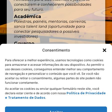
conectarem e conhecerem possibilidades
para seu futuro.
Acadêmica
Palestras, painéis, mentorias, carreiras,
sanca talent land (oportunidade para
conectar pesquisadores a possíveis
investidores).
Governo
Atividades sobre soluções e tecnologias para
Consentimento
aplicar na gestão pública.
Para oferecer a melhor experiência, usamos tecnologias como cookies
para armazenar e acessar informações do seu dispositivo. Ao permitir o
uso desses cookies, conseguimos entender melhor seu comportamento
de navegação e personalizar o conteúdo que você vê. Se você não
aceitar ou retirar o consentimento, algumas partes do site podem não
funcionar corretamente.
Ao aceitar os cookies ou enviar qualquer formulário neste site, você
declara estar ciente e de acordo com nossa
Política de Privacidade
Realização:
e Tratamento de Dados
.