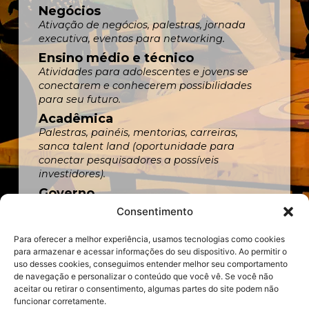
Negócios
Ativação de negócios, palestras, jornada
executiva, eventos para networking.
Ensino médio e técnico
Atividades para adolescentes e jovens se
conectarem e conhecerem possibilidades
para seu futuro.
Acadêmica
Palestras, painéis, mentorias, carreiras,
sanca talent land (oportunidade para
conectar pesquisadores a possíveis
investidores).
Governo
Atividades sobre soluções e tecnologias para
Consentimento
aplicar na gestão pública.
Para oferecer a melhor experiência, usamos tecnologias como cookies
para armazenar e acessar informações do seu dispositivo. Ao permitir o
uso desses cookies, conseguimos entender melhor seu comportamento
de navegação e personalizar o conteúdo que você vê. Se você não
aceitar ou retirar o consentimento, algumas partes do site podem não
funcionar corretamente.