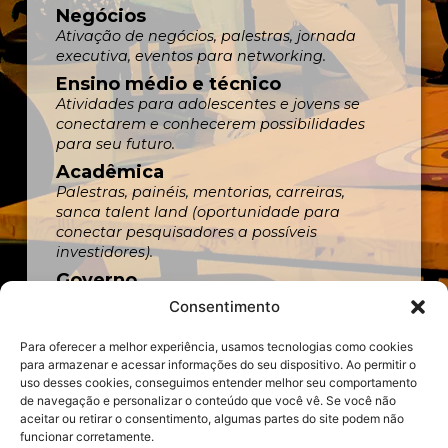
Negócios
Ativação de negócios, palestras, jornada
executiva, eventos para networking.
Ensino médio e técnico
Atividades para adolescentes e jovens se
conectarem e conhecerem possibilidades
para seu futuro.
Acadêmica
Palestras, painéis, mentorias, carreiras,
sanca talent land (oportunidade para
conectar pesquisadores a possíveis
investidores).
Governo
Atividades sobre soluções e tecnologias para
Consentimento
aplicar na gestão pública.
Para oferecer a melhor experiência, usamos tecnologias como cookies
para armazenar e acessar informações do seu dispositivo. Ao permitir o
uso desses cookies, conseguimos entender melhor seu comportamento
de navegação e personalizar o conteúdo que você vê. Se você não
aceitar ou retirar o consentimento, algumas partes do site podem não
funcionar corretamente.