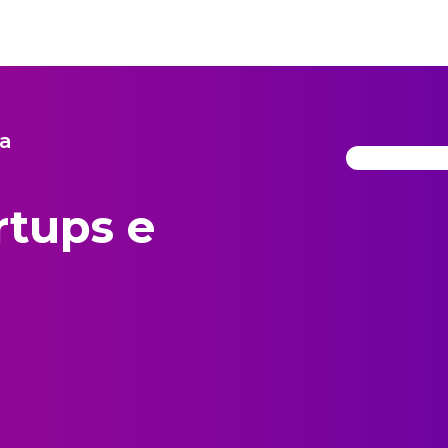
va
rtups e